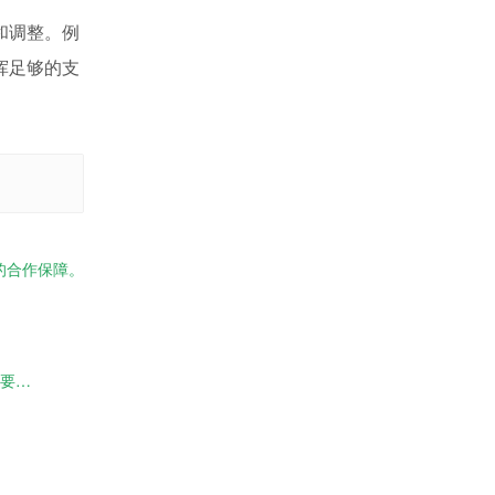
和调整。例
挥足够的支
的合作保障。
快看，这家靠谱的无尘拖链生产企业，有无尘拖链需求一定要来！