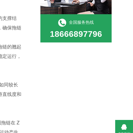
的支撑结
全国服务热线
，确保拖链
18666897796
拖链的翘起
稳定运行，
就如同较长
持直线度和
拖链在 Z
轴运动产生