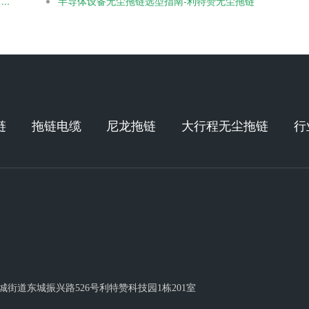
..
半导体设备无尘拖链选型指南-利特赞无尘拖链
链
拖链电缆
尼龙拖链
大行程无尘拖链
行
街道东城振兴路526号利特赞科技园1栋201室